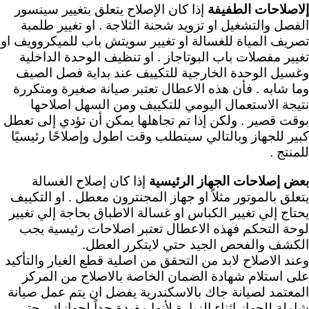
إلاصلاحات الطفيفة
إذا كان الإصلاح يتعلق بتغيير سينسور
الفصل والتشغيل او تزويد شحنة الثلاجة . او تغيير طلمبة
تصريف المياة للغسالة او تغيير سويتش باب للميكروويف او
تغيير مفصلات باب البوتاجاز . او تنظيف الوحدة الداخلية
وغسيل الوحدة الخارجية للتكييف عند بداية فصل الصيف
وما شابه . فأن هذه الاعطال تعتبر صيانة صغيرة ومتكررة
نتيجة الاستعمال اليومي للتكييف ومن السهل اصلاحها
بوقت قصير . ولكن إذا تم تجاهلها يمكن أن تؤدي إلى تعطل
كبير للجهاز وبالتالي سيتطلب وقت اطول وإصلاحًا رئيسيًا
للمنتج .
بعض إصلاحات الجهاز الرئيسية
إذا كان إصلاح الغسالة
يتعلق بالموتور مثلاً او جهاز المجنترون معطل . او التكييف
يحتاج إلي تغيير الكباس او غسالة الاطباق بحاجة إلي تغيير
لوحة التحكم فهذه الاعطال تعتبر اصلاحات رئيسية
يجب
الكشف والفحص الجيد حتي لايتكرر العطل.
وعند الاصلاح لابد من التحقق من اصلية قطع الغيار والتأكيد
على استلام شهادة الضمان الخاصة بالاصلاح من المركز
المعتمد لصيانة جاك بالاسكندرية يفضل ان يتم عمل صيانة
شاملة للجهاز اثناء الزيارة لأنها مفيدة جداً لجهازك . حتى