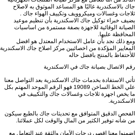
جاك بالاسكندرية غالبًا هو المساعد الموثوق به لاصلاح
ثلاجات وغسالات وميكروويف وتكييف الهواء جاك .
يضيف خبراء توكيل جاك الاسكندرية بأن تنظيم موعيد
الصيانة الوقائية للاجهزة بصفة مستمرة من اساسيات
المحافظة عليها.
ومع ذلك نجد بأن عامل الاستخدام المعتدل هو افضل
المعايير المؤكدة من اخصائيين مركز اصلاح جاك الاسكندرية
للأحتفاظ بالمنتج بافضل حاله
رقم الاتصال بصيانة جاك في الاسكندرية
تأتي الاستفادة بخدمات جاك الاسكندرية بعد
التواصل معنا
علي الخط الساخن 19089 فهو الرقم الموحد المهتم بكل
ما يخص اجهزة ثلاجات وغسالات جاك والتكييف في
الاسكندرية.
الفحص الدقيق المتوافق مع تحديثات جاك بالطبع سيكون
من شأنه توفير الكثير من المال والوقت لكل عملائنا.
اضمنوا معنا اقصي درجات الاَمان والثقة عند التعامل مع