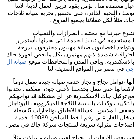
غيار معتمدة منا . نؤمن بقوة فريق العمل لدينا، لأننا
نوظف النخبة القادرة علي تحسين تجربة صيانة ثلاجات
جاك مثلاً لكل عملائنا بجميع الفروع .
تتنوع خبرتنا مع مختلف الطرازات والتقنيات
المستخدمه في تنفيذ الخدمة التى نحدثها بأستمرار
وبتواجد اخصائيون صيانة مهنيون محترفون. بدرجة
احترافية شديدة لانهم مهتمون بكل مايخص اجهزة جاك
صيانة ال
بالاسكندرية. وباقي المدن والمحافظات موقع
جي
في مصر من المواقع الصديقة لنا.
أنها عوامل نجاح وانجاز خدمة صيانة جيدة نعمل دوماً
لاكتمالها حتي نصل بخدمتنا لأعلى جودة ممكنة . تحدثوا
مع توكيل جاك الاسكندرية عن اي مشكلة قد تواجهكم
بالتكييف وكذلك بالنسبة للثلاجة الميكروويف البوتاجاز
مجفف الملابس . غسالة الاطباق بوتاجازات 5 شعلة
سخان الغاز علي رقم الخط الساخن 19089. خدمة
اصلاحات منزلية سريعة لمنتجات شركة جاك في مصر .
في بعض الأوقات لن تحتاج لفني صيانة غسالات مثلاً