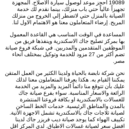
19089 احجز موعد لوصول سيارة الاصلاح. المجهزة
تجهيزاً عالياً حتي باب منزلك، بينما نقدم لك خدمة
الصيانة بالمنزل حتي لاتضطر إلي الخروج من منزلك
المريح. إرضاء المتعاملون معنا هو الاهتمام الاول لنا.
المساعدة في الوقت المناسب هي القاعدة المعمول
بها بمركز تصليح جاك الاسكندرية وينفذها فريق من
الموظفين المتقدمين والمدربين. في شبكة فروع صيانة
تضم أكثر من 27 مزود للخدمة وتوكيل بمختلف أنحاء
مصر.
نحن شركة نابضة بالحياة ولدينا الكثير من العمل المتقن
يمكننا القيام به. هكذا يعرفنا المتعاملون معنا لذلك
عليك بأن تتوقع منا دائماً المزيد والمزيد من الخدمة
الرائعة والاسعار المناسبة. سواء بفرع صيانة جاك
للغسالات بالاسكندرية او بكافة فروعنا المنتشرة
بالمدن والمناطق الرئيسية. خدمات الخط الساخن
لصيانة ثلاجات جاك بالاسكندرية تشمل الاجهزة الأتية.
تكييف الهواء كما يوجد صيانة ديب فريزر جاك لدينا
افضل سعر لصيانة غسالات الاطباق. لدي المركز اقل