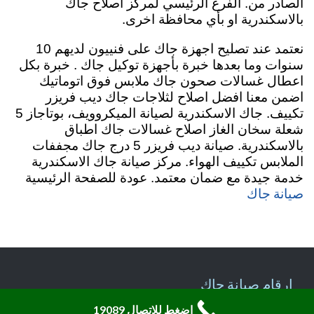
الصادر من. الفرع الرئيسي لمركز اصلاح جاك
بالاسكندرية او بأي محافظة اخرى.
نعتمد عند تصليح اجهزة جاك على فنييون لديهم 10
سنوات وما بعدها خبرة بأجهزة توكيل جاك . خبرة بكل
اعطال غسالات صحون جاك ملابس فوق اتوماتيك
اضمن معنا افضل اصلاح لثلاجات جاك ديب فريزر
تكييف. جاك الاسكندرية لصيانة الميكروويف، بوتاجاز 5
شعلة سخان الغاز اصلاح غسالات جاك اطباق
بالاسكندرية. صيانة ديب فريزر 5 درج جاك مجففات
الملابس تكييف الهواء. مركز صيانة جاك الاسكندرية
خدمة جيدة مع ضمان معتمد. عودة للصفحة الرئيسية
صيانة جاك
ارقام صيانة جاك
اضغط للاتصال 19089