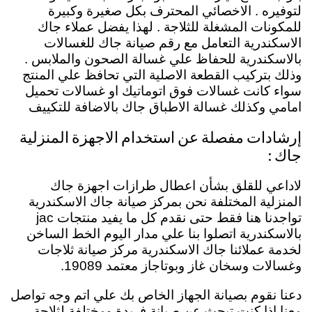
لتوفيره . الاخصائي المحترف بكل صغيرة وكبيرة
للمكونات المشغلة للثلاجة . لهذا يفضل عملاء جاك
الاسكندرية التعامل مع رقم صيانة جاك للغسالات
بالاسكندرية للحفاظ علي غسالة الصحون والملابس .
وذلك بتركيب القطعة الاصلية التي تحافظ علي المنتج
سواء كانت غسالات فوق اتوماتيك او غسالات تحميل
امامي وكذلك غسالة الاطباق جاك بالاضافة للتكييف
إرشادات مفصلة عن استخدام الاجهزة المنزلية
جاك :
لاداعي للقلق بشأن اعطال طرازات اجهزة جاك
المنزلية المختلفة نحن بمركز صيانة جاك الاسكندرية
تواجدنا هنا فقط حتى نقدم كل ما يفيد منتجات jac
بالاسكندرية اتصلوا بنا علي مدار اليوم الخط الساخن
لخدمة عملائنا جاك الاسكندرية مركز صيانة ثلاجات
وغسالات وسخان غاز وبوتاجاز معتمد 19089.
دعنا نقوم بصيانة الجهاز الخاص بك علي اتم وجه تواصل
معنا إذا كنت تبحث عن صيانة فريدة ومختلفة لثلاجة