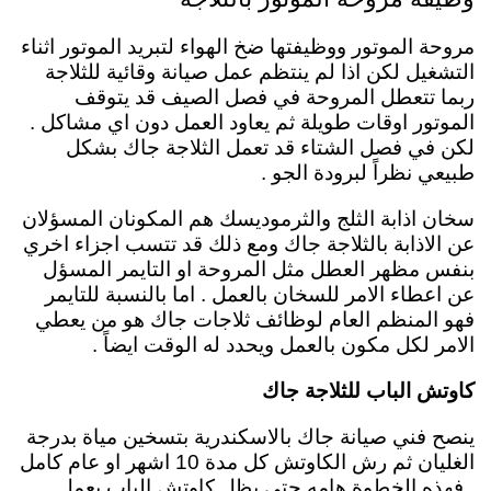
مروحة الموتور ووظيفتها ضخ الهواء لتبريد الموتور اثناء
التشغيل لكن اذا لم ينتظم عمل صيانة وقائية للثلاجة
ربما تتعطل المروحة في فصل الصيف قد يتوقف
الموتور اوقات طويلة ثم يعاود العمل دون اي مشاكل .
لكن في فصل الشتاء قد تعمل الثلاجة جاك بشكل
طبيعي نظراً لبرودة الجو .
سخان اذابة الثلج والثرموديسك
هم المكونان المسؤلان
عن الاذابة بالثلاجة جاك ومع ذلك قد تتسب اجزاء اخري
بنفس مظهر العطل مثل المروحة او التايمر المسؤل
عن اعطاء الامر للسخان بالعمل .
اما بالنسبة للتايمر
فهو المنظم العام لوظائف ثلاجات جاك هو من يعطي
الامر لكل مكون بالعمل ويحدد له الوقت ايضاً .
كاوتش الباب للثلاجة جاك
ينصح فني صيانة جاك بالاسكندرية
بتسخين مياة بدرجة
الغليان ثم رش الكاوتش كل مدة 10 اشهر او عام كامل
. فهذه الخطوة هامه حتي يظل كاوتش الباب يعمل