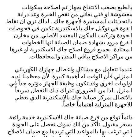
بالطبع يصعب الانتفاع بجهاز تم اصلاحه بمكونات
مغشوشة او فني يعاني من نقص الخبرة وعد دراية
بالتحديثات المستمرة لأجهزة جاك . لذلك نري ان نقاط
القوة في توكيل جاك بالاسكندرية تكمن في فحوصات
الجودة وتركيب المكون المعتمد الاصلي. من مخازن
الفرع مزود بشهادة ضمان الصيانة انها الخطوات
المعتادة. بجميع فروع اصلاح جاك الاسكندرية او غيرها
من مراكز الاصلاح بباقي المدن والمحافظات.
عندما تتعامل مع مشاكل واعطال جهازك الكهربائي
المنزلي فأن الوقت له أهمية كبيرة. لأن معظمنا لديه
اولويات اخري وقد تكون وظيفة الجهاز مؤثره جداً في
المنزل. لذا من الضروري تدراك ذلك التعطل سريعاً
بالاتصال بمركز صيانة جاك بالاسكندرية الذي يعطي
للاجهزة المنزلية اهتماماً خاصاً.
دائماً توقع من فرع صيانة جاك الاسكندرية خدمة رائعة
بسعر مقبول.
تأكد من انك سوف تحصل على الجودة
التي ترغب بها بالمواعيد التي تريدها مع ضمان الاصلاح