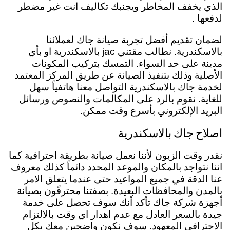
الذي يخفف المخاطر ويجنبك تكاليف انت غير مضطر
لدفعها .
لضمان تقديم أفضل تجربة صيانة جاك لعملائنا
بالاسكندرية. نطالب مقتني jac بالاسكندرية او بأي
مدينة على حد السواء. التمسك بتركيب المكونات
الأصلية وذلك بتنفيذ الصيانة عن طريق المركز المعتمد
لخدمة جاك بالاسكندرية التواصل معنا هاتفياً سهل
للغاية. نقوم بالرد على المكالمات والنصوص ورسائل
البريد الإلكتروني بأسرع وقت ممكن.
اصلاح جاك بالاسكندرية
نقدر وقت الزبون لأننا نعمل صيانة بطريقة احترافية كما
اننا نتواجد بالمكان والموعد المحدد دائماً كذلك معروف
عنا الدقة في جميع المواعيد حتى عندما يتعلق الامر
بالمدن والمحافظات البعيدة.
بصفتنا
محترفًون بصيانة
أجهزة شركة جاك تأكد أنك سوف تحصل على خدمة
جيدة بالسعر العادل مع عدم اهدار اي وقت بالالتزام
الاحترافي المعهود. سوف نكون واضحين معك بكل