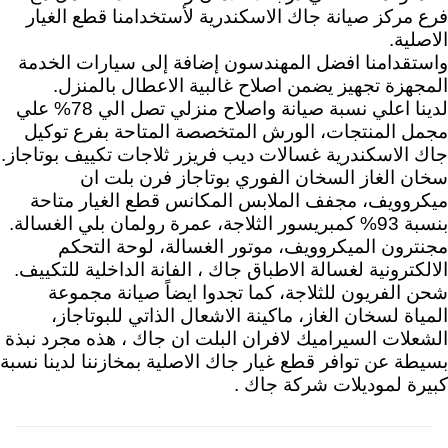
فرع مركز صيانة جاك الاسكندرية لأستخدامنا قطع الغيار
الاصلية.
واستقدامنا افضل المهندسون إضافة إلى سيارات الخدمة
المجهزة تجهيز يضمن اصلاح غالبية الاعطال بالمنزل.
لدينا اعلي نسبة صيانة واصلاح منزلي تصل الي 78% علي
مجمل المنتجات، الورش المتخصصة المتاحة بفرع توكيل
جاك الاسكندرية غسالات ديب فريزر ثلاجات تكييف بوتاجاز.
سخان الغاز السخان الفوري بوتاجاز فرن بلت ان
ميكروويف، مجفف الملابس المكانس قطع الغيار متاحة
بنسبة 93% كمبريسور الثلاجة، عمرة رولمان بلي الغسالة.
مجنترون الميكروويف، موتور الغسالة، لوحة التحكم
الالكترونية لغسالة الاطباق جاك ، الفانة الداخلية للتكييف.
شحن الفريون للثلاجة، كما تجدوا ايضاً صيانة مجموعة
المياة لسخان الغاز، ماكينة الاشعال الذاتي للبوتاجاز،
الشعلات السيراميك لافران البلت ان جاك ، هذه مجرد نبذة
بسيطة عن توافر قطع غيار جاك الاصلية بمخازننا لدينا نسبة
كبيرة لموديلات شركة جاك .