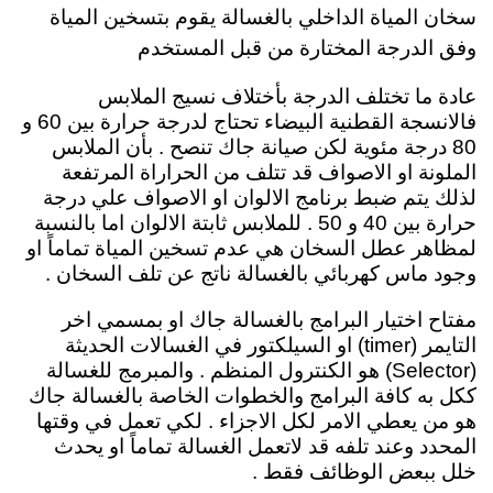
سخان المياة الداخلي بالغسالة يقوم بتسخين المياة
وفق الدرجة المختارة من قبل المستخدم
عادة ما تختلف الدرجة بأختلاف نسيج الملابس
فالانسجة القطنية البيضاء تحتاج لدرجة حرارة بين 60 و
80 درجة مئوية لكن صيانة جاك تنصح . بأن الملابس
الملونة او الاصواف قد تتلف من الحراراة المرتفعة
لذلك يتم ضبط برنامج الالوان او الاصواف علي درجة
حرارة بين 40 و 50 . للملابس ثابتة الالوان اما بالنسبة
لمظاهر عطل السخان هي عدم تسخين المياة تماماً او
وجود ماس كهربائي بالغسالة ناتج عن تلف السخان .
مفتاح اختيار البرامج بالغسالة جاك او بمسمي اخر
التايمر (timer) او السيلكتور في الغسالات الحديثة
(Selector) هو الكنترول المنظم . والمبرمج للغسالة
ككل به كافة البرامج والخطوات الخاصة بالغسالة جاك
هو من يعطي الامر لكل الاجزاء . لكي تعمل في وقتها
المحدد وعند تلفه قد لاتعمل الغسالة تماماً او يحدث
خلل ببعض الوظائف فقط .