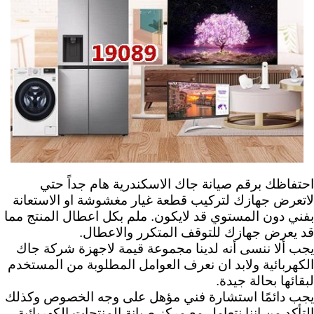
احتفاظك برقم صيانة جاك الاسكندرية هام جداً حتي
لاتعرض جهازك لتركيب قطعة غيار مغشوشة او الاستعانة
بفني دون المستوي قد لايكون. ملم بكل اعطال المنتج مما
قد يعرض جهازك للتوقف المتكرر والاعطال.
يجب ألا ننسى أنه لدينا مجموعة قيمة لاجهزة شركة جاك
الكهربائية ولابد ان نعرف العوامل المطلوبة من المستخدم
لبقائها بحالة جيدة.
يجب دائمًا استشارة فني مؤهل على وجه الخصوص وكذلك
التأكد من اننا نتعامل مع مركز صيانة المنتجات الكهربائية