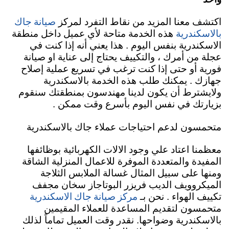
صيانة جاك
اكتشف معنا المزيد من نقاط التفرد لمركز
بالاسكندرية
هذه الخدمة متاحة لأي عميل داخل منطقة
الاسكندرية بنفس اليوم . هذا يعني أنه إذا كنت في
عجلة من أمرك ، والتكييف يحتاج إلى عناية او صيانة
فورية أو حتى إذا كنت ترغب في تسريع عملية إصلاح
جهازك . يمكنك طلب هذه الخدمة بالاسكندرية
ولايشترط أن يكون لدينا مهندسون بمنطقتك سنقوم
بزيارتك في نفس اليوم بأسرع وقت ممكن .
متحمسون لدعم احتياجات عملاء جاك بالاسكندرية
معظمنا اعتاد علي وجود الالات الكهربائية بوظائفها
المفيدة والمتعددة الموفرة للاعمال المنزلية الشاقة
ومنها على سبيل المثال غسالة الملابس الثلاجة
الميكروويف الديب فريزر البوتاجاز سخان مجفف
مركز صيانة جاك الاسكندرية
تكييف الهواء . نحن بـ
متحمسون لتقديم المساعدة للعملاء المقيمين
بالاسكندرية وضواحها. نقدر وقت العميل تماماً لذلك