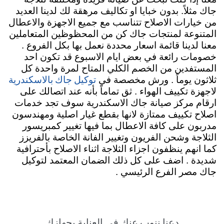
جاك مثلاً. بدون خبايا او تكاليف مرهقة لك لدينا العديد
من خيارات الاصلاح تتناسب مع جميع الاجهزة والاعطال
المتنوعة لمنتجات جاك كن من المحظوظين المتعاملين
معنا لدينا قائمة اسعار محددة نعمل بها بكل الفروع .
خصومات رائعة في بعض ايام الاسبوع قد تكون احد
المستفدين من الخصم الكلي المتاح لمرة واحدة كل
توكيل جاك بالاسكندرية
ثلاثون يوماً . ورش مخصصة في
لاجهزة تكييف الهواء . ثق تماماً بأنه عند اتصالك على
ارقام مركز صيانة جاك الاسكندرية سوف تجد خدمات
اصلاح تكييف ممتازة لانها بقطع غيار اصلية ومهندسون
مدربون على كافة الاعطال بما فيها تغيير كمبريسور
الثلاجة وشحن الفريون وتغيير الفانة الخاصة بالفريزز
كما انهم ينظفون اجزاء الثلاجة اثناء الاصلاح بأحترافية
شديدة . اضف على كل ذلك الضمان المعتمد لتوكيل
جاك مصر الفرع الرئيسي .
دعنا ننوب عنك في العناية بجهازك