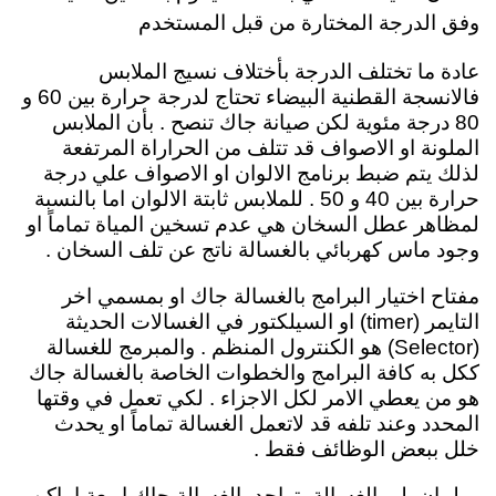
وفق الدرجة المختارة من قبل المستخدم
عادة ما تختلف الدرجة بأختلاف نسيج الملابس
فالانسجة القطنية البيضاء تحتاج لدرجة حرارة بين 60 و
80 درجة مئوية لكن صيانة جاك تنصح . بأن الملابس
الملونة او الاصواف قد تتلف من الحراراة المرتفعة
لذلك يتم ضبط برنامج الالوان او الاصواف علي درجة
حرارة بين 40 و 50 . للملابس ثابتة الالوان اما بالنسبة
لمظاهر عطل السخان هي عدم تسخين المياة تماماً او
وجود ماس كهربائي بالغسالة ناتج عن تلف السخان .
مفتاح اختيار البرامج بالغسالة جاك او بمسمي اخر
التايمر (timer) او السيلكتور في الغسالات الحديثة
(Selector) هو الكنترول المنظم . والمبرمج للغسالة
ككل به كافة البرامج والخطوات الخاصة بالغسالة جاك
هو من يعطي الامر لكل الاجزاء . لكي تعمل في وقتها
المحدد وعند تلفه قد لاتعمل الغسالة تماماً او يحدث
خلل ببعض الوظائف فقط .
رولمان بلي الغسالة يتواجد بالغسالة جاك اربعة اماكن