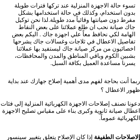
تسوء حالة الاجهزة المنزلية عند تركها فترات طويلة
بدون استخدام، وكذلك في حالة استخدامها بشكل
مفرط دون صيانتها وقائياً مدد طويلة.لذا نحن توكيل
جاك صيانة نحب ان طلع عملائنا على بعض النقاط
الهامة لكي نحافظ معاً علي اجهزة جاك . اليكم
بعض
تفاصيل الاعطال في ثلاجات وغسالات جاك يشرحها
اخصائيون من مركز صيانة جاك ليستفيد بها عملائنا
بشبين الكوم وباقي المناطق والمدن والمحافظات،
يسرنا مساعدة العميل بكافة السبل.
ربما أنت بحاجة لفهم مدى أهمية إصلاح جهازك عند بداية
ظهور الاعطال ؟
دعونا نصنف إصلاحات الاجهزة الكهربائية المنزلية إلى فئات
اعطال صيانة ثانوية وكبرى بناء على مقياس تصليح الاجهزة
الكهربائية عموماً.
إلاصلاحات الطفيفة
إذا كان الإصلاح يتعلق بتغيير سينسور