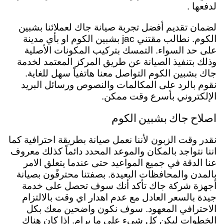
لدفعها .
لضمان تقديم أفضل تجربة صيانة جاك لعملائنا بشبين
الكوم. نطالب مقتني jac بشبين الكوم او بأي مدينة
على حد السواء. التمسك بتركيب المكونات الأصلية
وذلك بتنفيذ الصيانة عن طريق المركز المعتمد لخدمة
جاك بشبين الكوم التواصل معنا هاتفياً سهل للغاية.
نقوم بالرد على المكالمات والنصوص ورسائل البريد
الإلكتروني بأسرع وقت ممكن.
اصلاح جاك بشبين الكوم
نقدر وقت الزبون لأننا نعمل صيانة بطريقة احترافية كما
اننا نتواجد بالمكان والموعد المحدد دائماً كذلك معروف
عنا الدقة في جميع المواعيد حتى عندما يتعلق الامر
بالمدن والمحافظات البعيدة.
بصفتنا
محترفًون بصيانة
أجهزة شركة جاك تأكد أنك سوف تحصل على خدمة
جيدة بالسعر العادل مع عدم اهدار اي وقت بالالتزام
الاحترافي المعهود. سوف نكون واضحين معك بكل
الخطوات ليكن كل شيء على ما يرام. إذا كان هناك