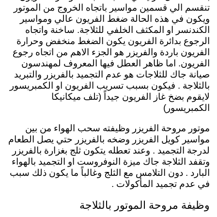
تنقسم الي قسمين مواسير باتجاه الخروج من الموتور
ويكون في هذه الحالة ضغط الفريون عالي ومواسير
الكندنسر او المكثف الخلفي للثلاجة. ساخنة واتجاه
الرجوع بدائرة الفريون يكون الضغط منخفض وحرارة
الفريون باردة والفريزر هو الجزء الاهم من اتجاه رجوع
الفريون. اما ظاهر العطل فيها المعروف لمهندسون
صيانة جاك للثلاجات هو عدم التجميد بالفريزر والتبريد
بالثلاجة . فيكون بسبب تسريب الفريون او الكمبريسور
لايقوم بضخ غاز الفريون جيداً (تلف ميكانيكا
الكمبريسور)
موتور مروحة الفريزر
وظيفته سحب الهواء من بين
مواسير كويل الفريزر وضخه بالفريزر حتي يصل الطعام
لدرجة التجميد . وعند تعطله يتكون ثلج بغزارة بالفريزر
وتقفد الثلاجة جاك ميزة النوفروست او التجميد بالهواء
البارد . دون التلامس مع الثلج وغالباً ما يكون ذلك سبب
في عدم تجميد المأكولات .
وظيفة مروحة الموتور بالثلاجة