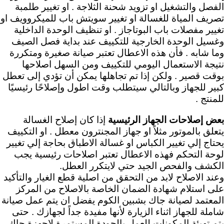
الفصل والتشغيل او تزويد شحنة الثلاجة . او تغيير طلمبة
تصريف المياة للغسالة او تغيير سويتش باب للميكروويف او
تغيير مفصلات باب البوتاجاز . او تنظيف الوحدة الداخلية
وغسيل الوحدة الخارجية للتكييف عند بداية فصل الصيف
وما شابه . فأن هذه الاعطال تعتبر صيانة صغيرة ومتكررة
نتيجة الاستعمال اليومي للتكييف ومن السهل اصلاحها
بوقت قصير . ولكن إذا تم تجاهلها يمكن أن تؤدي إلى تعطل
كبير للجهاز وبالتالي سيتطلب وقت اطول وإصلاحًا رئيسيًا
للمنتج .
بعض إصلاحات الجهاز الرئيسية
إذا كان إصلاح الغسالة
يتعلق بالموتور مثلاً او جهاز المجنترون معطل . او التكييف
يحتاج إلي تغيير الكباس او غسالة الاطباق بحاجة إلي تغيير
لوحة التحكم فهذه الاعطال تعتبر اصلاحات رئيسية
يجب
الكشف والفحص الجيد حتي لايتكرر العطل.
وعند الاصلاح لابد من التحقق من اصلية قطع الغيار والتأكيد
على استلام شهادة الضمان الخاصة بالاصلاح من المركز
المعتمد لصيانة جاك بشبين الكوم يفضل ان يتم عمل صيانة
شاملة للجهاز اثناء الزيارة لأنها مفيدة جداً لجهازك . حتى
يتم تهيئة المكونات للعمل بالجودة المستمرة لاجهزة جاك