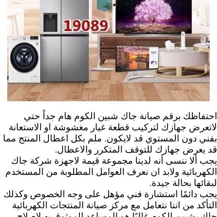
احتفاظك برقم صيانة جاك شبين الكوم هام جداً حتي
لاتعرض جهازك لتركيب قطعة غيار مغشوشة او الاستعانة
بفني دون المستوي قد لايكون. ملم بكل اعطال المنتج مما
قد يعرض جهازك للتوقف المتكرر والاعطال.
يجب ألا ننسى أنه لدينا مجموعة قيمة لاجهزة شركة جاك
الكهربائية ولابد ان نعرف العوامل المطلوبة من المستخدم
لبقائها بحالة جيدة.
يجب دائمًا استشارة فني مؤهل على وجه الخصوص وكذلك
التأكد من اننا نتعامل مع مركز صيانة المنتجات الكهربائية
جاك بشبين الكوم غالبًا هو المساعد الموثوق به لاصلاح