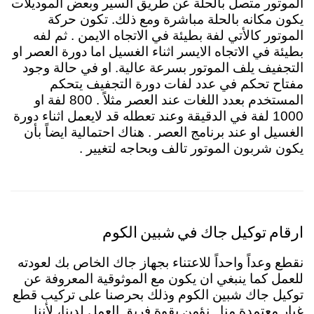
الموتور متصل بالحلة عن طريق السير وبعض الموديلات
يكون مكانه بالحلة مباشرة ومع ذلك. تكون حركة
الموتور كالأتي لفة بطيئة في الاتجاه الايمن . ثم لفه
بطيئة في الاتجاه الايسر اثناء الغسيل اما دورة العصر او
التجفيف يلف الموتور بسرعة عالية. او في حالة وجود
مفتاح تحكم في عدد لفات دورة التجفيف يتحكم
المستخدم بعدد اللغات عند العصر مثلاً . 800 لفة او
1000 لفة في الدقيقة وعند تعطله قد لايعمل اثناء دورة
الغسيل او عند برنامج العصر . هناك احتمالية ايضاً بأن
يكون شربون الموتور تالف وبحاجه لتغيير .
ارقام توكيل جاك في شبين الكوم
نقطع وعداً واحداً للاعتناء بجهاز جاك الخاص بك لعودته
للعمل كما ينبغي ان يكون مع الموثوقية المعروفة عن
توكيل جاك شبين الكوم وذلك بحرصنا على تركيب قطع
غيار معتمدة منا . نؤمن بقوة فريق العمل لدينا، لأننا