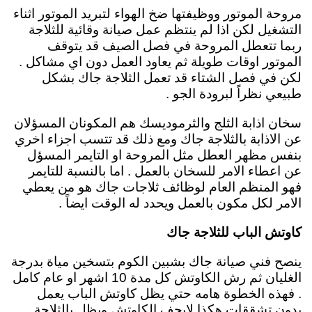
مروحة الموتور ووظيفتها ضخ الهواء لتبريد الموتور اثناء
التشغيل لكن اذا لم ينتظم عمل صيانة وقائية للثلاجة
ربما تتعطل المروحة في فصل الصيف قد يتوقف
الموتور اوقات طويلة ثم يعاود العمل دون اي مشاكل .
لكن في فصل الشتاء قد تعمل الثلاجة جاك بشكل
طبيعي نظراً لبرودة الجو .
سخان اذابة الثلج والثرموديسك
هم المكونان المسؤلان
عن الاذابة بالثلاجة جاك ومع ذلك قد تتسب اجزاء اخري
بنفس مظهر العطل مثل المروحة او التايمر المسؤل
عن اعطاء الامر للسخان بالعمل .
اما بالنسبة للتايمر
فهو المنظم العام لوظائف ثلاجات جاك هو من يعطي
الامر لكل مكون بالعمل ويحدد له الوقت ايضاً .
كاوتش الباب للثلاجة جاك
ينصح فني صيانة جاك بشبين الكوم
بتسخين مياة بدرجة
الغليان ثم رش الكاوتش كل مدة 10 اشهر او عام كامل
. فهذه الخطوة هامه حتي يظل كاوتش الباب يعمل
بدون تشققات هكذا لايجف الكاوتش ويظل بالثلاجة