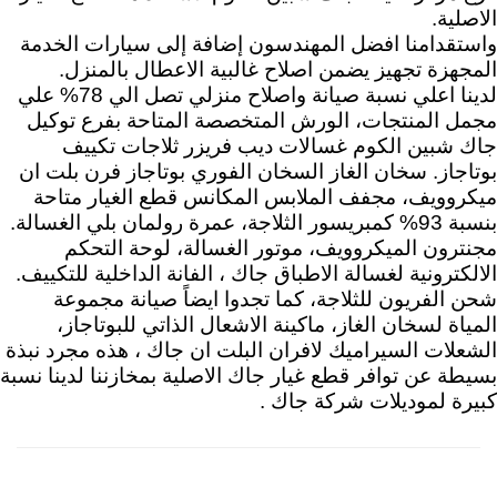
الاصلية.
واستقدامنا افضل المهندسون إضافة إلى سيارات الخدمة
المجهزة تجهيز يضمن اصلاح غالبية الاعطال بالمنزل.
لدينا اعلي نسبة صيانة واصلاح منزلي تصل الي 78% علي
مجمل المنتجات، الورش المتخصصة المتاحة بفرع توكيل
جاك شبين الكوم غسالات ديب فريزر ثلاجات تكييف
بوتاجاز. سخان الغاز السخان الفوري بوتاجاز فرن بلت ان
ميكروويف، مجفف الملابس المكانس قطع الغيار متاحة
بنسبة 93% كمبريسور الثلاجة، عمرة رولمان بلي الغسالة.
مجنترون الميكروويف، موتور الغسالة، لوحة التحكم
الالكترونية لغسالة الاطباق جاك ، الفانة الداخلية للتكييف.
شحن الفريون للثلاجة، كما تجدوا ايضاً صيانة مجموعة
المياة لسخان الغاز، ماكينة الاشعال الذاتي للبوتاجاز،
الشعلات السيراميك لافران البلت ان جاك ، هذه مجرد نبذة
بسيطة عن توافر قطع غيار جاك الاصلية بمخازننا لدينا نسبة
كبيرة لموديلات شركة جاك .