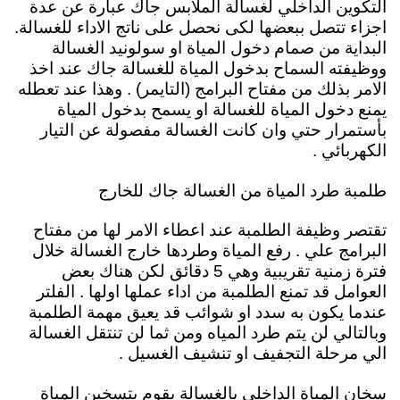
التكوين الداخلي لغسالة الملابس جاك عبارة عن عدة
اجزاء تتصل ببعضها لكى نحصل على ناتج الاداء للغسالة.
ال
بداية من صمام دخول المياة
او سولونيد الغسالة
ووظيفته السماح بدخول المياة للغسالة جاك عند اخذ
الامر بذلك من مفتاح البرامج (التايمر) . وهذا عند تعطله
يمنع دخول المياة للغسالة او يسمح بدخول المياة
بأستمرار حتي وان كانت الغسالة مفصولة عن التيار
الكهربائي .
طلمبة طرد المياة من الغسالة جاك للخارج
تقتصر وظيفة الطلمبة عند اعطاء الامر لها من مفتاح
البرامج علي . رفع المياة وطردها خارج الغسالة خلال
فترة زمنية تقريبية وهي 5 دقائق لكن هناك بعض
العوامل قد تمنع الطلمبة من اداء عملها اولها . الفلتر
عندما يكون به سدد او شوائب قد يعيق مهمة الطلمبة
وبالتالي لن يتم طرد المياه ومن ثما لن تنتقل الغسالة
الي مرحلة التجفيف او تنشيف الغسيل .
سخان المياة الداخلي بالغسالة يقوم بتسخين المياة