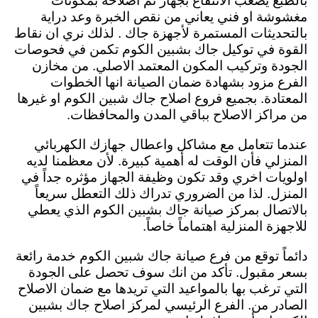
بالطبع يصعب الانتفاع بجهاز تم اصلاحه بمكونات
مغشوشة او فني يعاني من نقص الخبرة وعد دراية
بالتحديثات المستمرة لأجهزة جاك . لذلك نري ان نقاط
القوة في توكيل جاك بشبين الكوم تكمن في فحوصات
الجودة وتركيب المكون المعتمد الاصلي. من مخازن
الفرع مزود بشهادة ضمان الصيانة انها الخطوات
المعتادة. بجميع فروع اصلاح جاك شبين الكوم او غيرها
من مراكز الاصلاح بباقي المدن والمحافظات.
عندما تتعامل مع مشاكل واعطال جهازك الكهربائي
المنزلي فأن الوقت له أهمية كبيرة. لأن معظمنا لديه
اولويات اخري وقد تكون وظيفة الجهاز مؤثره جداً في
المنزل. لذا من الضروري تدراك ذلك التعطل سريعاً
بالاتصال بمركز صيانة جاك بشبين الكوم الذي يعطي
للاجهزة المنزلية اهتماماً خاصاً.
دائماً توقع من فرع صيانة جاك شبين الكوم خدمة رائعة
بسعر مقبول.
تأكد من انك سوف تحصل على الجودة
التي ترغب بها بالمواعيد التي تريدها مع ضمان الاصلاح
الصادر من. الفرع الرئيسي لمركز اصلاح جاك بشبين