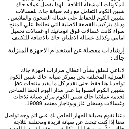
للمكونات المشغلة للثلاجة . لهذا يفضل عملاء جاك
شبين الكوم التعامل مع رقم صيانة جاك للغسالات
بشبين الكوم للحفاظ علي غسالة الصحون والملابس .
وذلك بتركيب القطعة الاصلية التي تحافظ علي المنتج
سواء كانت غسالات فوق اتوماتيك او غسالات تحميل
امامي وكذلك غسالة الاطباق جاك بالاضافة للتكييف
إرشادات مفصلة عن استخدام الاجهزة المنزلية
جاك :
لاداعي للقلق بشأن اعطال طرازات اجهزة جاك
المنزلية المختلفة نحن بمركز صيانة جاك شبين الكوم
تواجدنا هنا فقط حتى نقدم كل ما يفيد منتجات jac
بشبين الكوم اتصلوا بنا علي مدار اليوم الخط الساخن
لخدمة عملائنا جاك شبين الكوم مركز صيانة ثلاجات
وغسالات وسخان غاز وبوتاجاز معتمد 19089.
دعنا نقوم بصيانة الجهاز الخاص بك علي اتم وجه تواصل
معنا إذا كنت تبحث عن صيانة فريدة ومختلفة لثلاجة
جاك مثلاً. بدون خبايا او تكاليف مرهقة لك لدينا العديد