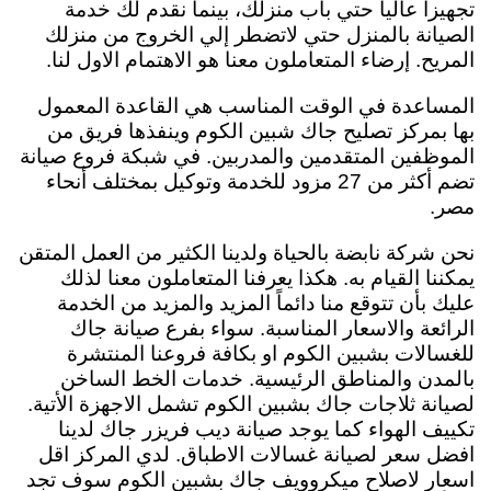
تجهيزاً عالياً حتي باب منزلك، بينما نقدم لك خدمة
الصيانة بالمنزل حتي لاتضطر إلي الخروج من منزلك
المريح. إرضاء المتعاملون معنا هو الاهتمام الاول لنا.
المساعدة في الوقت المناسب هي القاعدة المعمول
بها بمركز تصليح جاك شبين الكوم وينفذها فريق من
الموظفين المتقدمين والمدربين. في شبكة فروع صيانة
تضم أكثر من 27 مزود للخدمة وتوكيل بمختلف أنحاء
مصر.
نحن شركة نابضة بالحياة ولدينا الكثير من العمل المتقن
يمكننا القيام به. هكذا يعرفنا المتعاملون معنا لذلك
عليك بأن تتوقع منا دائماً المزيد والمزيد من الخدمة
الرائعة والاسعار المناسبة. سواء بفرع صيانة جاك
للغسالات بشبين الكوم او بكافة فروعنا المنتشرة
بالمدن والمناطق الرئيسية. خدمات الخط الساخن
لصيانة ثلاجات جاك بشبين الكوم تشمل الاجهزة الأتية.
تكييف الهواء كما يوجد صيانة ديب فريزر جاك لدينا
افضل سعر لصيانة غسالات الاطباق. لدي المركز اقل
اسعار لاصلاح ميكروويف جاك بشبين الكوم سوف تجد