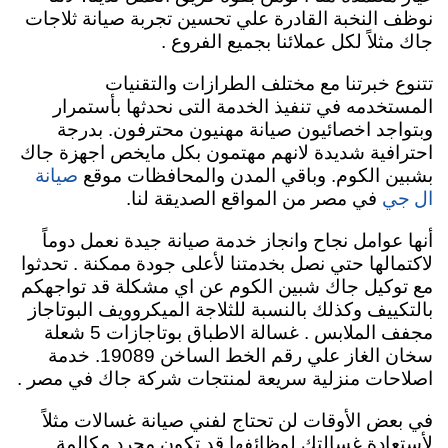
نوظف النخبة القادرة علي تحسين تجربة صيانة ثلاجات
جاك مثلاً لكل عملائنا بجميع الفروع .
تتنوع خبرتنا مع مختلف الطرازات والتقنيات
المستخدمه في تنفيذ الخدمة التى نحدثها بأستمرار
وبتواجد اخصائيون صيانة مهنيون محترفون. بدرجة
احترافية شديدة لانهم مهتمون بكل مايخص اجهزة جاك
صيانة
بشبين الكوم. وباقي المدن والمحافظات موقع
ال جي
في مصر من المواقع الصديقة لنا.
أنها عوامل نجاح وانجاز خدمة صيانة جيدة نعمل دوماً
لاكتمالها حتي نصل بخدمتنا لأعلى جودة ممكنة . تحدثوا
مع توكيل جاك شبين الكوم عن اي مشكلة قد تواجهكم
بالتكييف وكذلك بالنسبة للثلاجة الميكروويف البوتاجاز
مجفف الملابس . غسالة الاطباق بوتاجازات 5 شعلة
سخان الغاز علي رقم الخط الساخن 19089. خدمة
اصلاحات منزلية سريعة لمنتجات شركة جاك في مصر .
في بعض الأوقات لن تحتاج لفني صيانة غسالات مثلاً
لأستعادة غسالتك لوظائفها قد تكون مجرد مكالمة