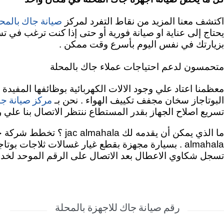
صيانة جاك بالمح
اكتشف معنا المزيد من نقاط التفرد لمركز
يحتاج إلى عناية او صيانة فورية أو حتى إذا كنت ترغب في
بزيارتك في نفس اليوم بأسرع وقت ممكن .
متحمسون لدعم احتياجات عملاء جاك بالمحلة
معظمنا اعتاد علي وجود الالات الكهربائية بوظائفها المفيدة
مركز صيانة جا
البوتاجاز سخان مجفف تكييف الهواء . نحن بـ
تسريع اصلاح الجهاز بقدر المستطاع ننتظر الاتصال بنا علي رقم الخط الساخن جاك 19089 . مهمتنا هي تقد
ما الذي يمكن أن يقدمه لك jac almahala ؟
تخطط شركة جاك
almahala . بسيارة مجهزة بقطع غيار غسالات ثلاجات 
تسجل شكاوي الاعطال بعد الاتصال على الرقم الموحد لخدم
رقم صيانة جاك للاجهزة بالمحلة