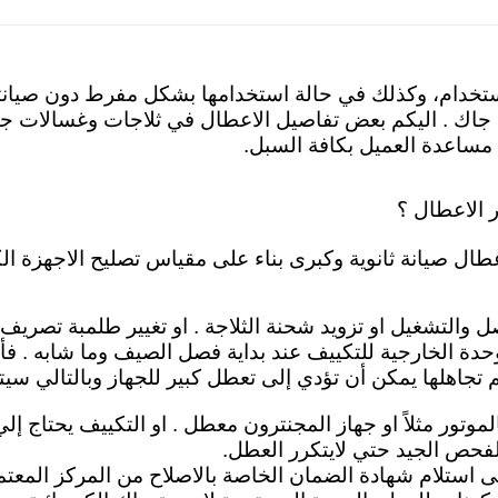
استخدام، وكذلك في حالة استخدامها بشكل مفرط دون صيانتها
 جاك . اليكم
بعض تفاصيل الاعطال في ثلاجات وغسالات جاك
 مساعدة العميل بكافة السبل.
 الاعطال ؟
طال صيانة ثانوية وكبرى بناء على مقياس تصليح الاجهزة الكه
صل والتشغيل او تزويد شحنة الثلاجة . او تغيير طلمبة تصريف
حدة الخارجية للتكييف عند بداية فصل الصيف وما شابه . فأ
تجاهلها يمكن أن تؤدي إلى تعطل كبير للجهاز وبالتالي سيت
الموتور مثلاً او جهاز المجنترون معطل . او التكييف يحتاج إل
حص الجيد حتي لايتكرر العطل.
على استلام شهادة الضمان الخاصة بالاصلاح من المركز المع