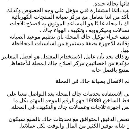
بقائها بحالة جيدة.
ب دائمًا استشارة فني مؤهل على وجه الخصوص وكذلك
تأكد من اننا نتعامل مع مركز صيانة المنتجات الكهربائية
ك بالمحلة غالبًا هو المساعد الموثوق به لاصلاح ثلاجات
سالات وميكروويف وتكييف الهواء جاك .
يف خبراء توكيل جاك المحلة بأن تنظيم موعيد الصيانة
وقائية للاجهزة بصفة مستمرة من اساسيات المحافظة
ها.
ع ذلك نجد بأن عامل الاستخدام المعتدل هو افضل المعايير
مؤكدة من اخصائيين مركز اصلاح جاك المحلة للأحتفاظ
لمنتج بافضل حاله
م الاتصال بصيانة جاك في المحلة
تي الاستفادة بخدمات جاك المحلة بعد
التواصل معنا علي
الخط الساخن 19089 فهو الرقم الموحد المهتم بكل ما
ص اجهزة ثلاجات وغسالات جاك والتكييف في المحلة.
فحص الدقيق المتوافق مع تحديثات جاك بالطبع سيكون
 شأنه توفير الكثير من المال والوقت لكل عملائنا.