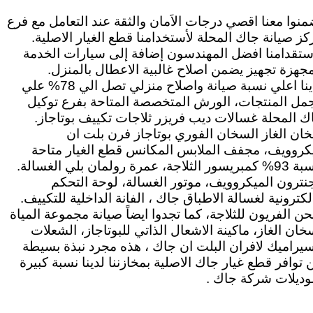
منوا معنا اقصي درجات الاَمان والثقة عند التعامل مع فرع
كز صيانة جاك المحلة لأستخدامنا قطع الغيار الاصلية.
ستقدامنا افضل المهندسون إضافة إلى سيارات الخدمة
مجهزة تجهيز يضمن اصلاح غالبية الاعطال بالمنزل.
لدينا اعلي نسبة صيانة واصلاح منزلي تصل الي 78% علي
مل المنتجات، الورش المتخصصة المتاحة بفرع توكيل
ك المحلة غسالات ديب فريزر ثلاجات تكييف بوتاجاز.
ان الغاز السخان الفوري بوتاجاز فرن بلت ان
كروويف، مجفف الملابس المكانس قطع الغيار متاحة
بنسبة 93% كمبريسور الثلاجة، عمرة رولمان بلي الغسالة.
نترون الميكروويف، موتور الغسالة، لوحة التحكم
الكترونية لغسالة الاطباق جاك ، الفانة الداخلية للتكييف.
ن الفريون للثلاجة، كما تجدوا ايضاً صيانة مجموعة المياة
خان الغاز، ماكينة الاشعال الذاتي للبوتاجاز، الشعلات
سيراميك لافران البلت ان جاك ، هذه مجرد نبذة بسيطة
 توافر قطع غيار جاك الاصلية بمخازننا لدينا نسبة كبيرة
وديلات شركة جاك .