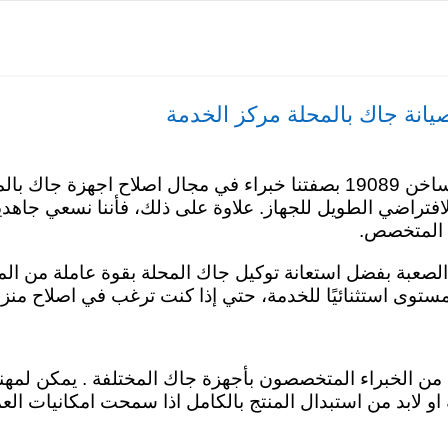
يانة جاك بالمحلة مركز الخدمة
افضل اختيار لجهازك مركز صيانة جاك المحلة علي الخط الساخن 19089 بصفتنا خب
 الافتراضي الطويل للجهاز. علاوة على ذلك، فأننا نسعي جاه
ي المتخصص.
الصعبة بفضل استعانة توكيل جاك المحلة بقوة عاملة من المو
توى استثنائيًا للخدمة، حتي إذا كنت ترغب في اصلاح منز
ن الخبراء المتخصصون بأجهزة جاك المختلفة . يمكن لمهند
او لابد من استبدال المنتج بالكامل اذا سمحت امكانيات الع