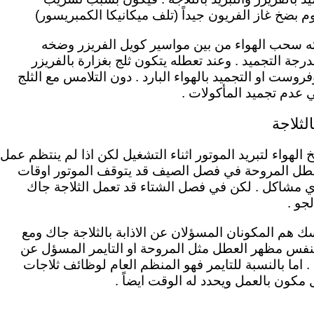
م بضخ غاز الفريون جيداً (تلف ميكانيكا الكمبريسور)
ه سحب الهواء من بين مواسير كويل الفريزر وضخه
رجة التجميد . وعند تعطله يتكون ثلج بغزارة بالفريزر
فروست او التجميد بالهواء البارد . دون التلامس مع الثلج
 عدم تجميد المأكولات .
لثلاجة
لهواء لتبريد الموتور اثناء التشغيل لكن اذا لم ينتظم عمل
 تتعطل المروحة في فصل الصيف قد يتوقف الموتور اوقات
اي مشاكل . لكن في فصل الشتاء قد تعمل الثلاجة جاك
جو .
يسك
هم المكونان المسؤلان عن الاذابة بالثلاجة جاك ومع
نفس مظهر العطل مثل المروحة او التايمر المسؤل عن
.
اما بالنسبة للتايمر فهو المنظم العام لوظائف ثلاجات
كون بالعمل ويحدد له الوقت ايضاً .