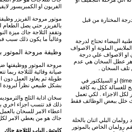
الفريون او الكمبريسور لايقو
موتور مروحة الفريزر
وظيفت
درجة المختارة من قبل
بالفريزر حتي يصل الطعام لد
وتقفد الثلاجة جاك ميزة النو
وغالباً ما يكون ذلك سبب في
نية البيضاء تحتاج لدرجة
. بأن الملابس الملونة او الاصواف
وظيفة مروحة الموتور با
ن او الاصواف علي درجة
لنسبة لمظاهر عطل السخان هي عدم
مروحة الموتور ووظيفتها ضخ ا
 تلف السخان .
صيانة وقائية للثلاجة ربما
طويلة ثم يعاود العمل دون 
مفتاح اختيار البرامج بالغسالة جاك او بمسمي اخر التايمر (timer) او السيلكتور في
بشكل طبيعي نظراً لبرودة ال
ظم . والمبرمج للغسالة ككل به كافة
لكل الاجزاء . لكي تعمل
سخان اذابة الثلج والثرمود
يحدث خلل ببعض الوظائف فقط
ذلك قد تتسب اجزاء اخري ب
اعطاء الامر للسخان بالعمل 
جاك هو من يعطي الامر لكل م
رولمان البلي اثنان بالحلة
قم رولمان الخاص بالموتور
كاوتش الباب للثلاجة جاك