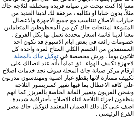
معنا إذا كنت تبحث عن صيانة فريدة ومختلفة لثلاجة جاك
مثلاً. بدون خبايا او تكاليف مرهقة لك لدينا العديد من
خيارات الاصلاح تتناسب مع جميع الاجهزة والاعطال
المتنوعة لمنتجات جاك كن من المحظوظين المتعاملين
معنا لدينا قائمة اسعار محددة نعمل بها بكل الفروع .
خصومات رائعة في بعض ايام الاسبوع قد تكون احد
المستفدين من الخصم الكلي المتاح لمرة واحدة كل
توكيل جاك بالمحلة
ثلاثون يوماً . ورش مخصصة في
لاجهزة تكييف الهواء . ثق تماماً بأنه عند اتصالك على
ارقام مركز صيانة جاك المحلة سوف تجد خدمات اصلاح
تكييف ممتازة لانها بقطع غيار اصلية ومهندسون مدربون
على كافة الاعطال بما فيها تغيير كمبريسور الثلاجة
وشحن الفريون وتغيير الفانة الخاصة بالفريزز كما انهم
ينظفون اجزاء الثلاجة اثناء الاصلاح بأحترافية شديدة .
اضف على كل ذلك الضمان المعتمد لتوكيل جاك مصر
الفرع الرئيسي .