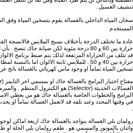
تنشيف الغسيل .
سخان المياة الداخلي بالغسالة يقوم بتسخين المياة وفق ال
المستخدم
عادة ما تختلف الدرجة بأختلاف نسيج الملابس فالانسجة القط
حرارة بين 60 و 80 درجة مئوية لكن صيانة جاك تنصح 
قد تتلف من الحراراة المرتفعة لذلك يتم ضبط برنامج الالوا
حرارة بين 40 و 50 . للملابس ثابتة الالوان اما با
تسخين المياة تماماً او وجود ماس كهربائي بالغسالة ناتج عن
الغسالات الحديثة (Selector) هو الكنترول المن
البرامج والخطوات الخاصة بالغسالة جاك هو من يعطي الامر 
في وقتها المحدد وعند تلفه قد لاتعمل الغسالة تماماً او 
.
رولمان بلي الغسالة يتواجد بالغسالة جاك اربعة اماكن لوجود 
واثنان بالموتور والمسمي هو . طقم رولمان بلي الحلة او ط