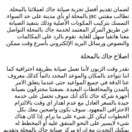
لضمان تقديم أفضل تجربة صيانة جاك لعملائنا بالمحلة.
نطالب مقتني jac بالمحلة او بأي مدينة على حد السواء.
التمسك بتركيب المكونات الأصلية وذلك بتنفيذ الصيانة
عن طريق المركز المعتمد لخدمة جاك بالمحلة التواصل
معنا هاتفياً سهل للغاية. نقوم بالرد على المكالمات
والنصوص ورسائل البريد الإلكتروني بأسرع وقت ممكن.
اصلاح جاك بالمحلة
نقدر وقت الزبون لأننا نعمل صيانة بطريقة احترافية كما
اننا نتواجد بالمكان والموعد المحدد دائماً كذلك معروف
عنا الدقة في جميع المواعيد حتى عندما يتعلق الامر
بالمدن والمحافظات البعيدة.
بصفتنا
محترفًون بصيانة
أجهزة شركة جاك تأكد أنك سوف تحصل على خدمة
جيدة بالسعر العادل مع عدم اهدار اي وقت بالالتزام
الاحترافي المعهود. سوف نكون واضحين معك بكل
الخطوات ليكن كل شيء على ما يرام. إذا كان هناك
شيء لايسير على النحو المتفق عليه أو المخطط له
يمكنك التحدث مع إدراة مركز صيانة جاك بالمحلة وتقديم