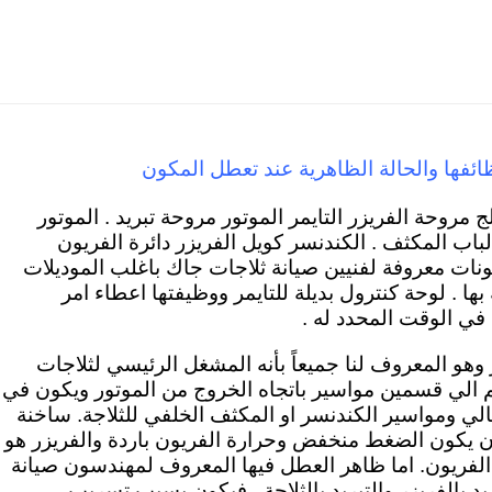
ائفها والحالة الظاهرية عند تعطل المكون
 مروحة الفريزر التايمر الموتور مروحة تبريد . الموتور
اب المكثف . الكندنسر كويل الفريزر دائرة الفريون
ونات معروفة لفنيين صيانة ثلاجات جاك باغلب الموديلات
ها . لوحة كنترول بديلة للتايمر ووظيفتها اعطاء امر
في الوقت المحدد له .
 وهو المعروف لنا جميعاً بأنه المشغل الرئيسي لثلاجات
م الي قسمين مواسير باتجاه الخروج من الموتور ويكون في
لي ومواسير الكندنسر او المكثف الخلفي للثلاجة. ساخنة
يون يكون الضغط منخفض وحرارة الفريون باردة والفريزر هو
 الفريون. اما ظاهر العطل فيها المعروف لمهندسون صيانة
د بالفريزر والتبريد بالثلاجة . فيكون بسبب تسريب