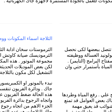
 المكونات للعمل بالجودة المستمرة لاجهزة جاك الكهربائية .
الثلاجة اسماء المكونات ووظ
ء تتصل ببعضها لكى نحصل
الثرموستات سخان اذابة الثلج
لونيد الغسالة ووظيفته
الثرموديسك صيانة كاوتش الب
اح البرامج (التايمر) .
مجموعة الموتور . هذه المك
لمياة بأستمرار حتي وان
لكن بعض الموديلات الحديثة ب
التشغيل لكل مكون بالثلاجة 
نبدء بالموتور او الكمبريسور
جاك
. ودائرة الفريون تنقس
هذه الحالة ضغط الفريون عا
 علي . رفع المياة وطردها
واتجاه الرجوع بدائرة الفر
 تقريبية وهي 5 دقائق لكن هناك بعض العوامل قد تمنع
الجزء الاهم من اتجاه رجوع
و شوائب قد يعيق مهمة
جاك للثلاجات هو عدم التجمي
الة الي مرحلة التجفيف او