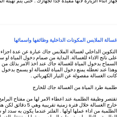
جهاز اثناء الزيارة لأنها مفيدة جداً لجهازك . حتى يتم تهيئة
غسالة الملابس المكونات الداخلية وظائفها واسمائه
ا
التكوين الداخلي لغسالة الملابس جاك عبارة عن عدة اجزا
على ناتج الاداء للغسالة. ال
بداية من صمام دخول المياة
او سو
السماح بدخول المياة للغسالة جاك عند اخذ الامر بذلك من مفت
وهذا عند تعطله يمنع دخول المياة للغسالة او يسمح بدخول ا
كانت الغسالة مفصولة عن التيار الكهربائي .
طلمبة طرد المياة من الغسالة جاك للخارج
تقتصر وظيفة الطلمبة عند اعطاء الامر لها من مفتاح البرامج
خارج الغسالة خلال فترة زمنية
الطلمبة من اداء عملها اولها . الفلتر عندما يكون به سدد ا
الطلمبة وبالتالي لن يتم طرد المياه ومن ثما لن تنتقل الغس