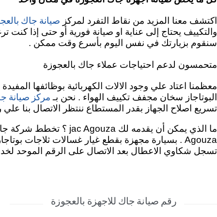
صيانة جاك بالعج
اكتشف معنا المزيد من نقاط التفرد لمركز
والتكييف يحتاج إلى عناية او صيانة فورية أو حتى إذا كن
سنقوم بزيارتك في نفس اليوم بأسرع وقت ممكن .
متحمسون لدعم احتياجات عملاء جاك بالعجوزة
معظمنا اعتاد علي وجود الالات الكهربائية بوظائفها المفيدة
مركز صيانة جا
البوتاجاز سخان مجفف تكييف الهواء . نحن بـ
تسريع اصلاح الجهاز بقدر المستطاع ننتظر الاتصال بنا علي رقم الخط الساخن جاك 19089 . مهمتنا هي تقد
ما الذي يمكن أن يقدمه لك jac Agouza ؟
تخطط شركة جاك ل
Agouza . بسيارة مجهزة بقطع غيار غسالات ثلاجات بوت
تسجل شكاوي الاعطال بعد الاتصال على الرقم الموحد لخدم
رقم صيانة جاك للاجهزة بالعجوزة