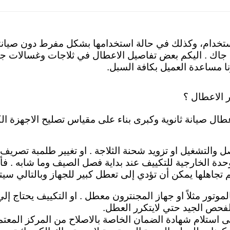
استخدام، وكذلك في حالة استخدامها بشكل مفرط دون صيانتها
 جاك . اليكم
بعض تفاصيل الاعطال في ثلاجات وغسالات جاك
ا مساعدة العميل بكافة السبل.
 الاعطال ؟
طال صيانة ثانوية وكبرى بناء على مقياس تصليح الاجهزة الكه
صل والتشغيل او تزويد شحنة الثلاجة . او تغيير طلمبة تصريف
حدة الخارجية للتكييف عند بداية فصل الصيف وما شابه . فأ
تجاهلها يمكن أن تؤدي إلى تعطل كبير للجهاز وبالتالي سيت
الموتور مثلاً او جهاز المجنترون معطل . او التكييف يحتاج إل
حص الجيد حتي لايتكرر العطل.
على استلام شهادة الضمان الخاصة بالاصلاح من المركز المع