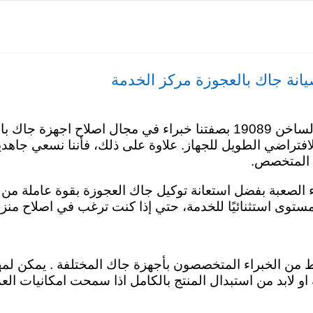
انة جاك بالعجوزة مركز الخدمة
افضل اختيار لجهازك مركز صيانة جاك العجوزة علي الخط الساخن 19089 بصفتنا
 الافتراضي الطويل للجهاز. علاوة على ذلك، فأننا نسعي جاه
ي المتخصص.
ء الصعبة بفضل استعانة توكيل جاك العجوزة بقوة عاملة من ال
توى استثنائيًا للخدمة، حتي إذا كنت ترغب في اصلاح منز
من الخبراء المتخصصون بأجهزة جاك المختلفة . يمكن لمهن
او لابد من استبدال المنتج بالكامل اذا سمحت امكانيات الع