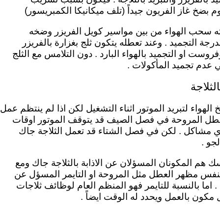
م بضخ غاز الفريون جيداً (تلف ميكانيكا الكمبريسور)
ه سحب الهواء من بين مواسير كويل الفريزر وضخه
رجة التجميد . وعند تعطله يتكون ثلج بغزارة بالفريزر
فروست او التجميد بالهواء البارد . دون التلامس مع الثلج
 عدم تجميد المأكولات .
لثلاجة
لهواء لتبريد الموتور اثناء التشغيل لكن اذا لم ينتظم عمل
 تتعطل المروحة في فصل الصيف قد يتوقف الموتور اوقات
اي مشاكل . لكن في فصل الشتاء قد تعمل الثلاجة جاك
جو .
يسك
هم المكونان المسؤلان عن الاذابة بالثلاجة جاك ومع
نفس مظهر العطل مثل المروحة او التايمر المسؤل عن
.
اما بالنسبة للتايمر فهو المنظم العام لوظائف ثلاجات
كون بالعمل ويحدد له الوقت ايضاً .