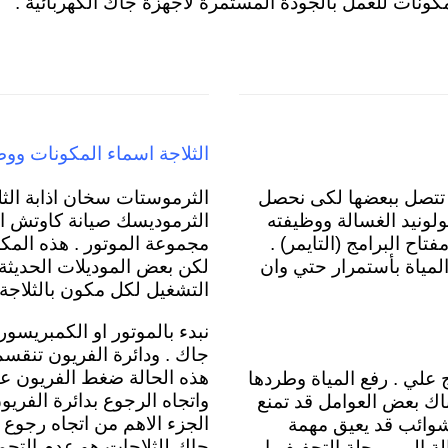
 المكونات للعمل بالجودة المستمرة لاجهزة جاك الكهربائية .
الثلاجة اسماء المكونات ووظ
ء تتصل ببعضها لكى نحصل
الثرموستات سخان اذابة الثلج
لونيد الغسالة ووظيفته
الثرموديسك صيانة كاوتش الب
اح البرامج (التايمر) .
مجموعة الموتور . هذه المك
لمياة بأستمرار حتي وان
لكن بعض الموديلات الحديثة ب
التشغيل لكل مكون بالثلاجة 
نبدء بالموتور او الكمبريسور
جاك
. ودائرة الفريون تنقس
هذه الحالة ضغط الفريون عا
 علي . رفع المياة وطردها
واتجاه الرجوع بدائرة الفر
 تقريبية وهي 5 دقائق لكن هناك بعض العوامل قد تمنع
الجزء الاهم من اتجاه رجوع
و شوائب قد يعيق مهمة
جاك للثلاجات هو عدم التجمي
الة الي مرحلة التجفيف او