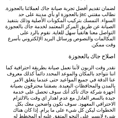
لضمان تقديم أفضل تجربة صيانة جاك لعملائنا بالعجوزة.
نطالب مقتني jac بالعجوزة او بأي مدينة على حد
السواء. التمسك بتركيب المكونات الأصلية وذلك بتنفيذ
الصيانة عن طريق المركز المعتمد لخدمة جاك بالعجوزة
التواصل معنا هاتفياً سهل للغاية. نقوم بالرد على
المكالمات والنصوص ورسائل البريد الإلكتروني بأسرع
وقت ممكن.
اصلاح جاك بالعجوزة
نقدر وقت الزبون لأننا نعمل صيانة بطريقة احترافية كما
اننا نتواجد بالمكان والموعد المحدد دائماً كذلك معروف
عنا الدقة في جميع المواعيد حتى عندما يتعلق الامر
بالمدن والمحافظات البعيدة.
بصفتنا
محترفًون بصيانة
أجهزة شركة جاك تأكد أنك سوف تحصل على خدمة
جيدة بالسعر العادل مع عدم اهدار اي وقت بالالتزام
الاحترافي المعهود. سوف نكون واضحين معك بكل
الخطوات ليكن كل شيء على ما يرام. إذا كان هناك
شيء لايسير على النحو المتفق عليه أو المخطط له