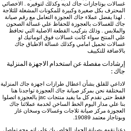
غسالات بوتاجازات جاك لديه وكذلك لتوفيره . الاخصائي
المحترف بكل صغيرة وكبيرة للمكونات المشغلة للثلاجة
. لهذا يفضل عملاء جاك العجوزة التعامل مع رقم صيانة
جاك للغسالات بالعجوزة للحفاظ علي غسالة الصحون
والملابس . وذلك بتركيب القطعة الاصلية التي تحافظ
علي المنتج سواء كانت غسالات فوق اتوماتيك او
غسالات تحميل امامي وكذلك غسالة الاطباق جاك
بالاضافة للتكييف
إرشادات مفصلة عن استخدام الاجهزة المنزلية
جاك :
لاداعي للقلق بشأن اعطال طرازات اجهزة جاك المنزلية
المختلفة نحن بمركز صيانة جاك العجوزة تواجدنا هنا
فقط حتى نقدم كل ما يفيد منتجات jac بالعجوزة اتصلوا
بنا علي مدار اليوم الخط الساخن لخدمة عملائنا جاك
العجوزة مركز صيانة ثلاجات وغسالات وسخان غاز
وبوتاجاز معتمد 19089.
دعنا نقوم بصيانة الجهاز الخاص بك علي اتم وجه تواصل