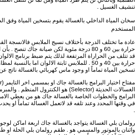
تنشيف الغسيل .
سخان المياة الداخلي بالغسالة يقوم بتسخين المياة وفق ال
المستخدم
عادة ما تختلف الدرجة بأختلاف نسيج الملابس فالانسجة القط
حرارة بين 60 و 80 درجة مئوية لكن صيانة جاك تنصح 
قد تتلف من الحراراة المرتفعة لذلك يتم ضبط برنامج الالوا
حرارة بين 40 و 50 . للملابس ثابتة الالوان اما با
تسخين المياة تماماً او وجود ماس كهربائي بالغسالة ناتج عن
الغسالات الحديثة (Selector) هو الكنترول المن
البرامج والخطوات الخاصة بالغسالة جاك هو من يعطي الامر 
في وقتها المحدد وعند تلفه قد لاتعمل الغسالة تماماً او 
.
رولمان بلي الغسالة يتواجد بالغسالة جاك اربعة اماكن لوجود 
واثنان بالموتور والمسمي هو . طقم رولمان بلي الحلة او ط