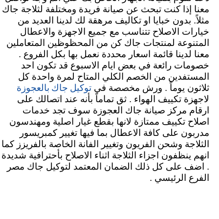
معنا إذا كنت تبحث عن صيانة فريدة ومختلفة لثلاجة جاك
مثلاً. بدون خبايا او تكاليف مرهقة لك لدينا العديد من
خيارات الاصلاح تتناسب مع جميع الاجهزة والاعطال
المتنوعة لمنتجات جاك كن من المحظوظين المتعاملين
معنا لدينا قائمة اسعار محددة نعمل بها بكل الفروع .
خصومات رائعة في بعض ايام الاسبوع قد تكون احد
المستفدين من الخصم الكلي المتاح لمرة واحدة كل
توكيل جاك بالعجوزة
ثلاثون يوماً . ورش مخصصة في
لاجهزة تكييف الهواء . ثق تماماً بأنه عند اتصالك على
ارقام مركز صيانة جاك العجوزة سوف تجد خدمات
اصلاح تكييف ممتازة لانها بقطع غيار اصلية ومهندسون
مدربون على كافة الاعطال بما فيها تغيير كمبريسور
الثلاجة وشحن الفريون وتغيير الفانة الخاصة بالفريزز كما
انهم ينظفون اجزاء الثلاجة اثناء الاصلاح بأحترافية شديدة
. اضف على كل ذلك الضمان المعتمد لتوكيل جاك مصر
الفرع الرئيسي .