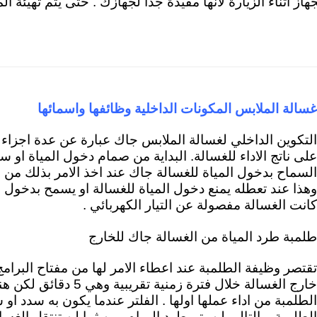
جهاز اثناء الزيارة لأنها مفيدة جداً لجهازك . حتى يتم تهيئة
غسالة الملابس المكونات الداخلية وظائفها واسمائه
ا
التكوين الداخلي لغسالة الملابس جاك عبارة عن عدة اجزا
على ناتج الاداء للغسالة. ال
بداية من صمام دخول المياة
او سو
السماح بدخول المياة للغسالة جاك عند اخذ الامر بذلك من مفت
وهذا عند تعطله يمنع دخول المياة للغسالة او يسمح بدخول ا
كانت الغسالة مفصولة عن التيار الكهربائي .
طلمبة طرد المياة من الغسالة جاك للخارج
تقتصر وظيفة الطلمبة عند اعطاء الامر لها من مفتاح البرامج
خارج الغسالة خلال فترة زمنية
الطلمبة من اداء عملها اولها . الفلتر عندما يكون به سدد ا
الطلمبة وبالتالي لن يتم طرد المياه ومن ثما لن تنتقل الغس