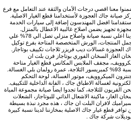
منوا معنا اقصي درجات الاَمان والثقة عند التعامل مع فرع
كز صيانة جاك العجوزة لأستخدامنا قطع الغيار الاصلية.
ستقدامنا افضل المهندسون إضافة إلى سيارات الخدمة
مجهزة تجهيز يضمن اصلاح غالبية الاعطال بالمنزل.
لدينا اعلي نسبة صيانة واصلاح منزلي تصل الي 78% علي
مل المنتجات، الورش المتخصصة المتاحة بفرع توكيل
ك العجوزة غسالات ديب فريزر ثلاجات تكييف بوتاجاز.
ان الغاز السخان الفوري بوتاجاز فرن بلت ان
كروويف، مجفف الملابس المكانس قطع الغيار متاحة
بنسبة 93% كمبريسور الثلاجة، عمرة رولمان بلي الغسالة.
نترون الميكروويف، موتور الغسالة، لوحة التحكم
الكترونية لغسالة الاطباق جاك ، الفانة الداخلية للتكييف.
ن الفريون للثلاجة، كما تجدوا ايضاً صيانة مجموعة المياة
خان الغاز، ماكينة الاشعال الذاتي للبوتاجاز، الشعلات
سيراميك لافران البلت ان جاك ، هذه مجرد نبذة بسيطة
 توافر قطع غيار جاك الاصلية بمخازننا لدينا نسبة كبيرة
وديلات شركة جاك .