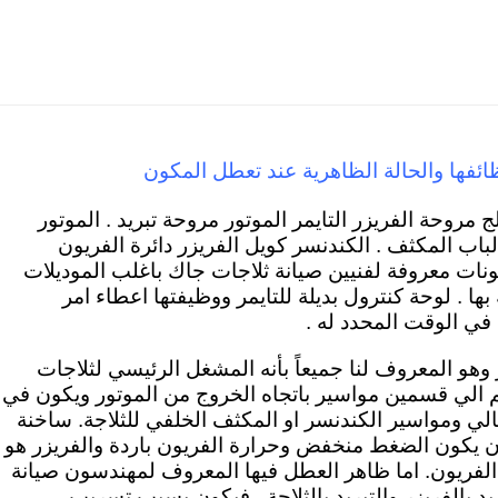
ائفها والحالة الظاهرية عند تعطل المكون
 مروحة الفريزر التايمر الموتور مروحة تبريد . الموتور
اب المكثف . الكندنسر كويل الفريزر دائرة الفريون
ونات معروفة لفنيين صيانة ثلاجات جاك باغلب الموديلات
ها . لوحة كنترول بديلة للتايمر ووظيفتها اعطاء امر
في الوقت المحدد له .
 وهو المعروف لنا جميعاً بأنه المشغل الرئيسي لثلاجات
م الي قسمين مواسير باتجاه الخروج من الموتور ويكون في
لي ومواسير الكندنسر او المكثف الخلفي للثلاجة. ساخنة
يون يكون الضغط منخفض وحرارة الفريون باردة والفريزر هو
 الفريون. اما ظاهر العطل فيها المعروف لمهندسون صيانة
د بالفريزر والتبريد بالثلاجة . فيكون بسبب تسريب