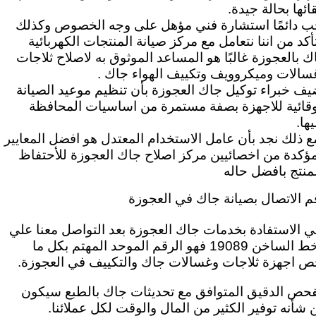
بقائها بحالة جيدة.
ب دائمًا استشارة فني مؤهل على وجه الخصوص وكذلك
تأكد من اننا نتعامل مع مركز صيانة المنتجات الكهربائية
ك بالعجوزة غالبًا هو المساعد الموثوق به لاصلاح ثلاجات
سالات وميكروويف وتكييف الهواء جاك .
يف خبراء توكيل جاك العجوزة بأن تنظيم موعيد الصيانة
وقائية للاجهزة بصفة مستمرة من اساسيات المحافظة
ها.
ع ذلك نجد بأن عامل الاستخدام المعتدل هو افضل المعايير
مؤكدة من اخصائيين مركز اصلاح جاك العجوزة للأحتفاظ
لمنتج بافضل حاله
م الاتصال بصيانة جاك في العجوزة
تي الاستفادة بخدمات جاك العجوزة بعد
التواصل معنا علي
الخط الساخن 19089 فهو الرقم الموحد المهتم بكل ما
ص اجهزة ثلاجات وغسالات جاك والتكييف في العجوزة.
فحص الدقيق المتوافق مع تحديثات جاك بالطبع سيكون
 شأنه توفير الكثير من المال والوقت لكل عملائنا.