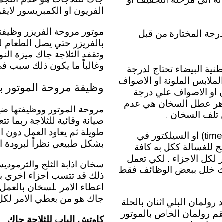
الفريون او الكمبريسور لايقو
موتور مروحة الفريزر
وظيفت
درجة المختارة من قبل
بالفريزر حتي يصل الطعام لد
وتقفد الثلاجة جاك ميزة النو
وغالباً ما يكون ذلك سبب في
نية البيضاء تحتاج لدرجة
. بأن الملابس الملونة او الاصواف
وظيفة مروحة الموتور با
ن او الاصواف علي درجة
لنسبة لمظاهر عطل السخان هي عدم
مروحة الموتور ووظيفتها ضخ ا
 تلف السخان .
صيانة وقائية للثلاجة ربما
طويلة ثم يعاود العمل دون 
مفتاح اختيار البرامج بالغسالة جاك او بمسمي اخر التايمر (timer) او السيلكتور في
بشكل طبيعي نظراً لبرودة ال
ظم . والمبرمج للغسالة ككل به كافة
لكل الاجزاء . لكي تعمل
سخان اذابة الثلج والثرمود
يحدث خلل ببعض الوظائف فقط
ذلك قد تتسب اجزاء اخري ب
اعطاء الامر للسخان بالعمل 
جاك هو من يعطي الامر لكل م
رولمان البلي اثنان بالحلة
قم رولمان الخاص بالموتور
كاوتش الباب للثلاجة جاك